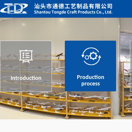
Production
Introduction
process